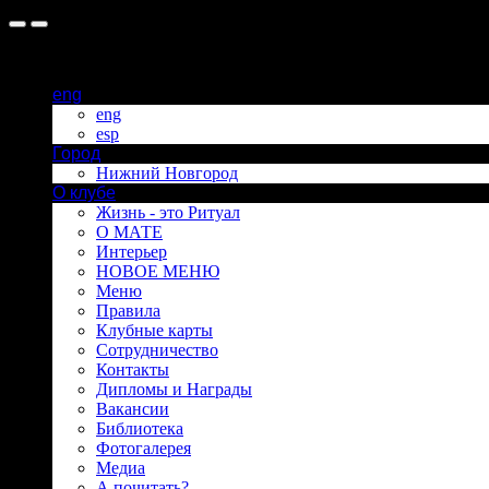
eng
eng
esp
Город
Нижний Новгород
О клубе
Жизнь - это Ритуал
О МАТЕ
Интерьер
НОВОЕ МЕНЮ
Меню
Правила
Клубные карты
Сотрудничество
Контакты
Дипломы и Награды
Вакансии
Библиотека
Фотогалерея
Медиа
А почитать?