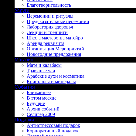
Благотворительность
Услуги
Церемонии и ритуалы
Предсказательные церемонии
Лаборатория здоровья
Лекции и тренинги
Школа мастерства матейро
Аренда реквизита
Организация Мероприятий
Новогодние предложения
Магазин
Мате и калабасы
Травяные чаи
Арабские духи и косметика
Кристаллы и минералы
События
Ближайшее
В этом месяце
Будущие
Архив событий
Селигер 2009
Подарки
Антистрессовый подарок
Корпоративный подарок