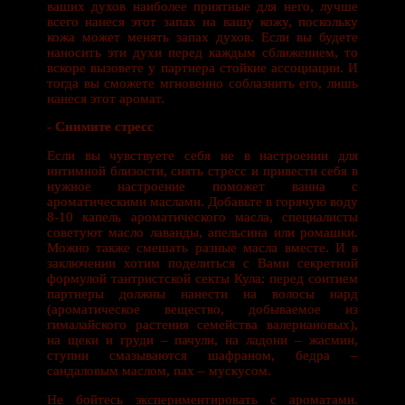
ваших духов наиболее приятные для него, лучше
всего нанеся этот запах на вашу кожу, поскольку
кожа может менять запах духов. Если вы будете
наносить эти духи перед каждым сближением, то
вскоре вызовете у партнера стойкие ассоциации. И
тогда вы сможете мгновенно соблазнить его, лишь
нанеся этот аромат.
- Снимите стресс
Если вы чувствуете себя не в настроении для
интимной близости, снять стресс и привести себя в
нужное настроение поможет ванна с
ароматическими маслами. Добавьте в горячую воду
8-10 капель ароматического масла, специалисты
советуют масло лаванды, апельсина или ромашки.
Можно также смешать разные масла вместе. И в
заключении хотим поделиться с Вами секретной
формулой тантристской секты Кула: перед соитием
партнеры должны нанести на волосы нард
(ароматическое вещество, добываемое из
гималайского растения семейства валериановых),
на щеки и груди – пачули, на ладони – жасмин,
ступни смазываются шафраном, бедра –
сандаловым маслом, пах – мускусом.
Не бойтесь экспериментировать с ароматами.