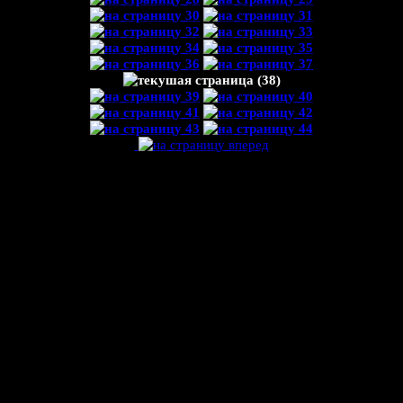
ПРАВДА ЛИ, ЧТО МАТЕ - САМЫЙ
ДРЕВНИЙ НАПИТОК ЧЕЛОВЕЧЕСТВА?
Проведя собственные исследования мы открыли огромную древность
этого напитка. Данные археологических раскопок на территории Перу
говорят нам о том, что йерба была известна уже в глубокой древности
индейским перуанским народам. Например, самую древнюю тыкву
профессор Энгель нашел в песчаной области Косты, которую
называют Пампа-де-Санто-Доминго, в центре южноамериканского