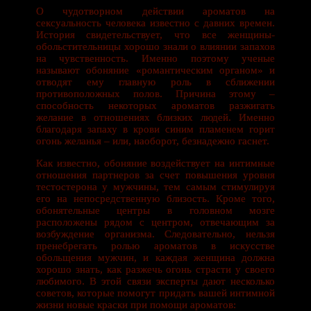
О чудотворном действии ароматов на
сексуальность человека известно с давних времен.
История свидетельствует, что все женщины-
обольстительницы хорошо знали о влиянии запахов
на чувственность. Именно поэтому ученые
называют обоняние «романтическим органом» и
отводят ему главную роль в сближении
противоположных полов. Причина этому –
способность некоторых ароматов разжигать
желание в отношениях близких людей. Именно
благодаря запаху в крови синим пламенем горит
огонь желанья – или, наоборот, безнадежно гаснет.
Как известно, обоняние воздействует на интимные
отношения партнеров за счет повышения уровня
тестостерона у мужчины, тем самым стимулируя
его на непосредственную близость. Кроме того,
обонятельные центры в головном мозге
расположены рядом с центром, отвечающим за
возбуждение организма. Следовательно, нельзя
пренебрегать ролью ароматов в искусстве
обольщения мужчин, и каждая женщина должна
хорошо знать, как разжечь огонь страсти у своего
любимого. В этой связи эксперты дают несколько
советов, которые помогут придать вашей интимной
жизни новые краски при помощи ароматов: