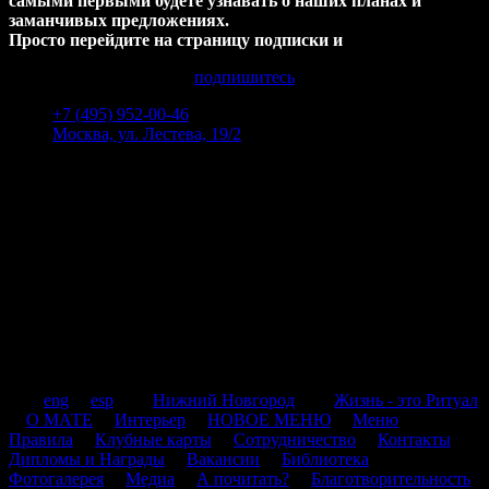
самыми первыми будете узнавать о наших планах и
заманчивых предложениях.
Просто перейдите на страницу подписки и
подпишитесь
+7 (495) 952-00-46
Москва, ул. Лестева, 19/2
Пн-Пт 12:00 - 00:00
Сб-Вс 14:00 - 00:00
.
.
eng
.
esp
.
.
Нижний Новгород
.
.
Жизнь - это Ритуал
.
О МАТЕ
.
Интерьер
.
НОВОЕ МЕНЮ
.
Меню
.
Правила
.
Клубные карты
.
Сотрудничество
.
Контакты
.
Дипломы и Награды
.
Вакансии
.
Библиотека
.
Фотогалерея
.
Медиа
.
А почитать?
.
Благотворительность