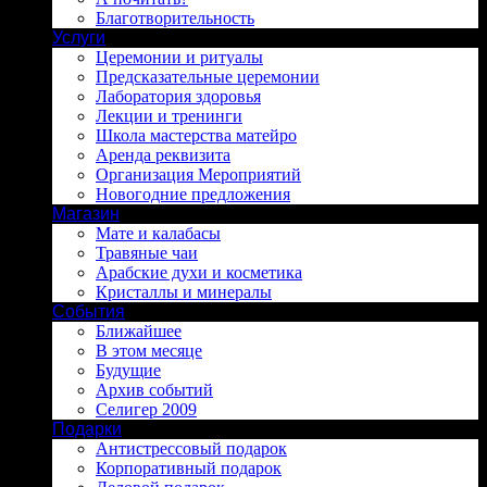
Благотворительность
Услуги
Церемонии и ритуалы
Предсказательные церемонии
Лаборатория здоровья
Лекции и тренинги
Школа мастерства матейро
Аренда реквизита
Организация Мероприятий
Новогодние предложения
Магазин
Мате и калабасы
Травяные чаи
Арабские духи и косметика
Кристаллы и минералы
События
Ближайшее
В этом месяце
Будущие
Архив событий
Селигер 2009
Подарки
Антистрессовый подарок
Корпоративный подарок