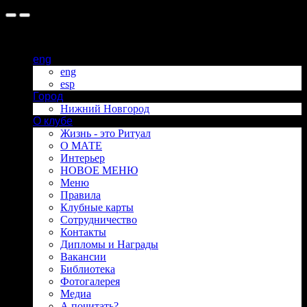
eng
eng
esp
Город
Нижний Новгород
О клубе
Жизнь - это Ритуал
О МАТЕ
Интерьер
НОВОЕ МЕНЮ
Меню
Правила
Клубные карты
Сотрудничество
Контакты
Дипломы и Награды
Вакансии
Библиотека
Фотогалерея
Медиа
А почитать?