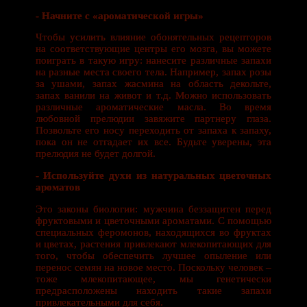
- Начните с «ароматической игры»
Чтобы усилить влияние обонятельных рецепторов
на соответствующие центры его мозга, вы можете
поиграть в такую игру: нанесите различные запахи
на разные места своего тела. Например, запах розы
за ушами, запах жасмина на область декольте,
запах ванили на живот и т.д. Можно использовать
различные ароматические масла. Во время
любовной прелюдии завяжите партнеру глаза.
Позвольте его носу переходить от запаха к запаху,
пока он не отгадает их все. Будьте уверены, эта
прелюдия не будет долгой.
- Используйте духи из натуральных цветочных
ароматов
Это законы биологии: мужчина беззащитен перед
фруктовыми и цветочными ароматами. С помощью
специальных феромонов, находящихся во фруктах
и цветах, растения привлекают млекопитающих для
того, чтобы обеспечить лучшее опыление или
перенос семян на новое место. Поскольку человек –
тоже млекопитающее, мы генетически
предрасположены находить такие запахи
привлекательными для себя.