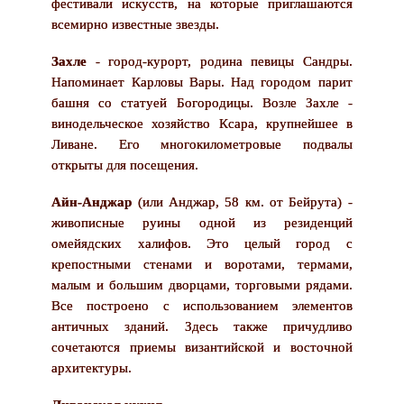
фестивали искусств, на которые приглашаются
всемирно известные звезды.
Захле
- город-курорт, родина певицы Сандры.
Напоминает Карловы Вары. Над городом парит
башня со статуей Богородицы. Возле Захле -
винодельческое хозяйство Ксара, крупнейшее в
Ливане. Его многокилометровые подвалы
открыты для посещения.
Айн-Анджар
(или Анджар, 58 км. от Бейрута) -
живописные руины одной из резиденций
омейядских халифов. Это целый город с
крепостными стенами и воротами, термами,
малым и большим дворцами, торговыми рядами.
Все построено с использованием элементов
античных зданий. Здесь также причудливо
сочетаются приемы византийской и восточной
архитектуры.