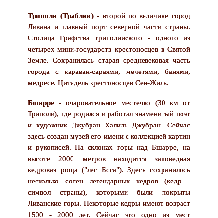
Триполи (Траблюс)
- второй по величине город
Ливана и главный порт северной части страны.
Столица Графства триполийского - одного из
четырех мини-государств крестоносцев в Святой
Земле. Сохранилась старая средневековая часть
города с караван-сараями, мечетями, банями,
медресе. Цитадель крестоносцев Сен-Жиль.
Бшарре
- очаровательное местечко (30 км от
Триполи), где родился и работал знаменитый поэт
и художник Джубран Халиль Джубран. Сейчас
здесь создан музей его имени с коллекцией картин
и рукописей. На склонах горы над Бшарре, на
высоте 2000 метров находится заповедная
кедровая роща ("лес Бога"). Здесь сохранилось
несколько сотен легендарных кедров (кедр -
символ страны), которыми были покрыты
Ливанские горы. Некоторые кедры имеют возраст
1500 - 2000 лет. Сейчас это одно из мест