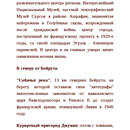
развлекательного центра региона. Интереснейший
Национальный Музей, частный этнографический
Музей Сурсок в районе Ашрафия, знаменитая
набережная и Голубиные скалы, возрожденный
после гражданской войны центр города,
построенный по французскому проекту в 1920-е
годы, со своей площадью Этуаль - близнецом
парижской. В центре и на главных улицах кипит
оживленная ночная жизнь.
К северу от Бейрута.
"Собачья река"
, 13 км севернее Бейрута, на
берегу которой оставили свои "автографы"
многочисленные завоеватели от вавилонского
царя Навуходоносора и Рамзеса II до солдат
французской армии, покинувшей Ливан в 1946
году.
Курортный пригород Джуния
: отели с пляжами,