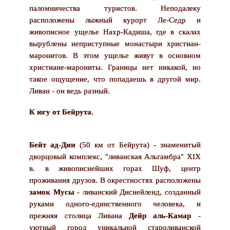
паломничества туристов. Неподалеку
расположены лыжный курорт Ле-Седр и
живописное ущелье Нахр-Кадиша, где в скалах
вырублены неприступные монастыри христиан-
маронитов. В этом ущелье живут в основном
христиане-марониты. Границы нет никакой, но
такое ощущение, что попадаешь в другой мир.
Ливан - он ведь разный.
К югу от Бейрута.
Бейт ад-Дин
(50 км от Бейрута) - знаменитый
дворцовый комплекс, "ливанская Альгамбра" XIX
в. в живописнейших горах Шуф, центр
проживания друзов. В окрестностях расположены
замок Мусы
- ливанский Диснейленд, созданный
руками одного-единственного человека, и
прежняя столица Ливана
Дейр аль-Камар
-
уютный город уникальной староливанской