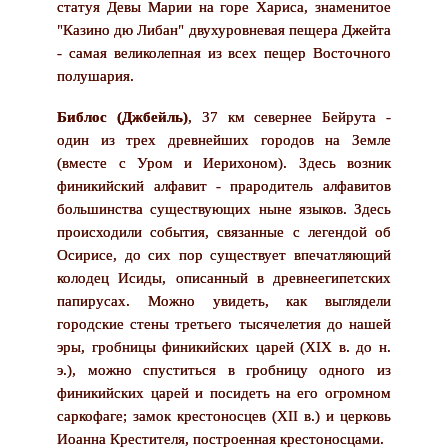
статуя Девы Марии на горе Хариса, знаменитое
"Казино дю Либан" двухуровневая пещера Джейта
- самая великолепная из всех пещер Восточного
полушария.
Библос (Джбейль)
, 37 км севернее Бейрута -
один из трех древнейших городов на Земле
(вместе с Уром и Иерихоном). Здесь возник
финикийский алфавит - прародитель алфавитов
большинства существующих ныне языков. Здесь
происходили события, связанные с легендой об
Осирисе, до сих пор существует впечатляющий
колодец Исиды, описанный в древнеегипетских
папирусах. Можно увидеть, как выглядели
городские стены третьего тысячелетия до нашей
эры, гробницы финикийских царей (XIX в. до н.
э.), можно спуститься в гробницу одного из
финикийских царей и посидеть на его огромном
саркофаге; замок крестоносцев (XII в.) и церковь
Иоанна Крестителя, построенная крестоносцами.