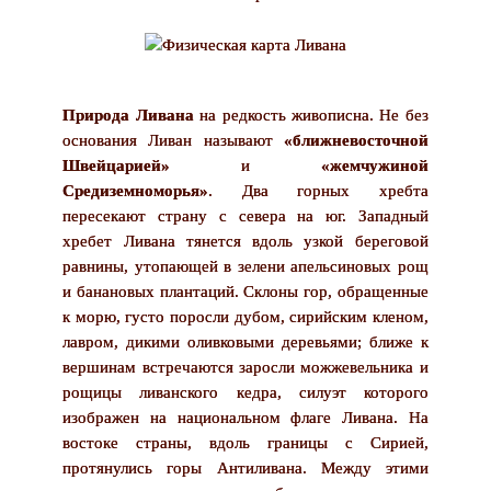
Природа Ливана
на редкость живописна. Не без
основания Ливан называют
«ближневосточной
Швейцарией»
и
«жемчужиной
Средиземноморья»
. Два горных хребта
пересекают страну с севера на юг. Западный
хребет Ливана тянется вдоль узкой береговой
равнины, утопающей в зелени апельсиновых рощ
и банановых плантаций. Склоны гор, обращенные
к морю, густо поросли дубом, сирийским кленом,
лавром, дикими оливковыми деревьями; ближе к
вершинам встречаются заросли можжевельника и
рощицы ливанского кедра, силуэт которого
изображен на национальном флаге Ливана. На
востоке страны, вдоль границы с Сирией,
протянулись горы Антиливана. Между этими