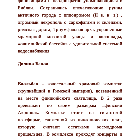
финикийцами и неоднократно упоминающийся в
Библии. Сохранились впечатляющие руины
античного города с ипподромом (II в. н. э.) ,
огромный некрополь с саркофагами и склепами,
римская дорога, Триумфальная арка, украшенные
мраморной мозаикой улицы и колоннады,
«олимпийский бассейн» с удивительной системой
водоснабжения.
Долина Бекаа
Баальбек
- колоссальный храмовый комплекс
(крупнейший в Римской империи), возведенный
на месте финикийского святилища. В 2 раза
превышает по своим размерам афинский
Акрополь. Комплекс стоит на гигантской
платформе, сложенной из циклопических плит,
которую считают остатками космодрома
пришельцев. В комплексе проходят концерты и