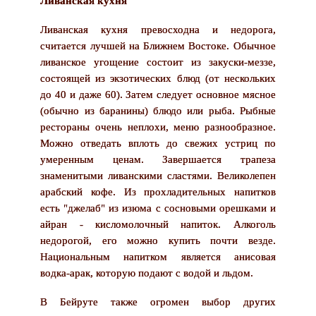
Ливанская кухня
Ливанская кухня превосходна и недорога,
считается лучшей на Ближнем Востоке. Обычное
ливанское угощение состоит из закуски-меззе,
состоящей из экзотических блюд (от нескольких
до 40 и даже 60). Затем следует основное мясное
(обычно из баранины) блюдо или рыба. Рыбные
рестораны очень неплохи, меню разнообразное.
Можно отведать вплоть до свежих устриц по
умеренным ценам. Завершается трапеза
знаменитыми ливанскими сластями. Великолепен
арабский кофе. Из прохладительных напитков
есть "джелаб" из изюма с сосновыми орешками и
айран - кисломолочный напиток. Алкоголь
недорогой, его можно купить почти везде.
Национальным напитком является анисовая
водка-арак, которую подают с водой и льдом.
В Бейруте также огромен выбор других