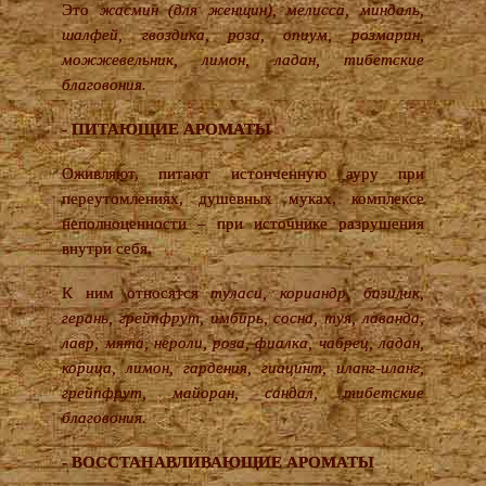
Это
жасмин (для женщин), мелисса, миндаль,
шалфей, гвоздика, роза, опиум, розмарин,
можжевельник, лимон, ладан, тибетские
благовония.
- ПИТАЮЩИЕ АРОМАТЫ
Оживляют, питают истонченную ауру при
переутомлениях, душевных муках, комплексе
неполноценности – при источнике разрушения
внутри себя.
К ним относятся
туласи, кориандр, базилик,
герань, грейпфрут, имбирь, сосна, туя, лаванда,
лавр, мята, нероли, роза, фиалка, чабрец, ладан,
корица, лимон, гардения, гиацинт, иланг-иланг,
грейпфрут, майоран, сандал, тибетские
благовония.
- ВОССТАНАВЛИВАЮЩИЕ АРОМАТЫ