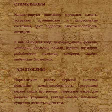
СТИМУЛЯТОРЫ
Концентрируют внимание, улучшают память,
устраняют астенические и депрессивные
состояния, дают бодрость, работоспособность,
оптимизм.
К ним относятся
кедр, лимонник, лимон, фенхель,
мандарин, апельсин, пачоли, корица, розмарин,
рододендрон, магнолия, камфора, сандал,
тибетские благовония.
- АДАПТОГЕНЫ
Нормализуют работу нервной системы,
повышают коммуникабельность, устраняют
резкие спады настроения, открывают чакры для
радости, устраняют тяжелые мысли, заполняют
существо легкостью и светом.