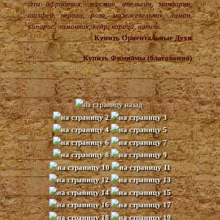
Это
афродезия, жасмин, апельсин, мандарин,
шалфей, нероли, роза, можжевельник, лимон,
кипарис, лимонник, кедр, корица, ваниль.
Купить Ориентальные Духи
Купить Фимиамы (благовония)