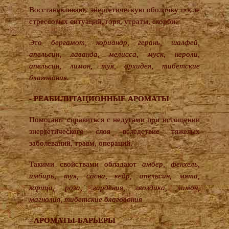
Восстанавливают энергетическую оболочку после
стрессовых ситуаций, горя, утраты, скорби.
Это
бергамот, кориандр, герань, шалфей,
апельсин, лаванда, мелисса, муск, нероли,
апельсин, лимон, туя, орхидея, тибетские
благовония.
- РЕАБИЛИТАЦИОННЫЕ АРОМАТЫ
Помогают справиться с недугами при истощении
энергетического слоя вследствие тяжелых
заболеваний, травм, операций.
Такими свойствами обладают
амбер, фенхель,
имбирь, туя, сосна, кедр, апельсин, мята,
корица, роза, гардения, гвоздика, лимон,
магнолия, тибетские благовония
- АРОМАТЫ-БАРЬЕРЫ