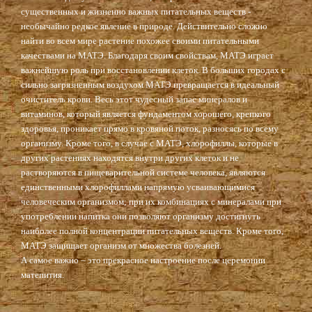
существенных и жизненно важных питательных веществ -
необычайно редкое явление в природе. Действительно сложно
найти во всем мире растение похожее своими питательными
качествами на МАТЭ. Благодаря своим свойствам, МАТЭ играет
важнейшую роль при восстановлении клеток. В больших городах с
сильно загрязненным воздухом МАТЭ превращается в идеальный
очиститель крови. Весь этот чудесный запас минералов и
витаминов, который является фундаментом хорошего, крепкого
здоровья, проникает прямо в кровяной поток, разносясь по всему
организму. Кроме того, в случае с МАТЭ, хлорофиллы, которые в
других растениях находятся внутри других клеток и не
растворяются в пищеварительной системе человека, являются
единственными хлорофиллами напрямую усваивающимися
человеческим организмом; при их комбинациях с минералами при
употреблении напитка они позволяют организму достигнуть
наиболее полной концентрации питательных веществ. Кроме того,
МАТЭ защищает организм от множества болезней.
А самое важно – это прекрасное настроение после церемонии
матепития.