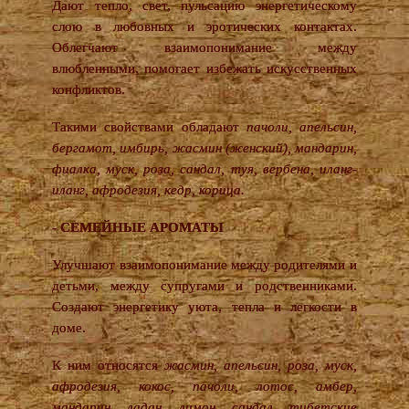
Дают тепло, свет, пульсацию энергетическому
слою в любовных и эротических контактах.
Облегчают взаимопонимание между
влюбленными, помогает избежать искусственных
конфликтов.
Такими свойствами обладают
пачоли, апельсин,
бергамот, имбирь, жасмин (женский), мандарин,
фиалка, муск, роза, сандал, туя, вербена, иланг-
иланг, афродезия, кедр, корица.
- СЕМЕЙНЫЕ АРОМАТЫ
Улучшают взаимопонимание между родителями и
детьми, между супругами и родственниками.
Создают энергетику уюта, тепла и легкости в
доме.
К ним относятся
жасмин, апельсин, роза, муск,
афродезия, кокос, пачоли, лотос, амбер,
мандарин, ладан, лимон, сандал, тибетские