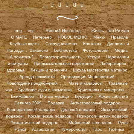
.
.
eng
.
esp
.
.
Нижний Новгород
.
.
Жизнь - это Ритуал
.
О МАТЕ
.
Интерьер
.
НОВОЕ МЕНЮ
.
Меню
.
Правила
.
Клубные карты
.
Сотрудничество
.
Контакты
.
Дипломы и
Награды
.
Вакансии
.
Библиотека
.
Фотогалерея
.
Медиа
.
А почитать?
.
Благотворительность
.
Услуги
.
Церемонии
и ритуалы
.
Предсказательные церемонии
.
Лаборатория
здоровья
.
Лекции и тренинги
.
Школа мастерства матейро
.
Аренда реквизита
.
Организация Мероприятий
.
Новогодние предложения
.
.
Мате и калабасы
.
Травяные
чаи
.
Арабские духи и косметика
.
Кристаллы и минералы
.
.
Ближайшее
.
В этом месяце
.
Будущие
.
Архив событий
.
Селигер 2009
.
Подарки
.
Антистрессовый подарок
.
Корпоративный подарок
.
Деловой подарок
.
Экзотический
подарок
.
Космический подарок
.
Психологический подарок
.
Романтический подарок
.
.
Майянский календарь
.
Руны
.
Рэйки
.
Астрология
.
Нумерология
.
Таро
.
Техника