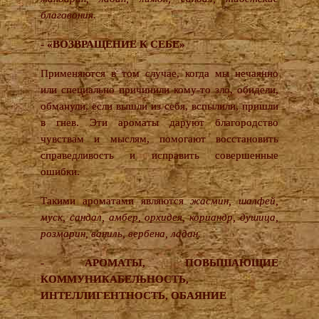
благовония.
- «ВОЗВРАЩЕНИЕ К СЕБЕ»
Применяются в том случае, когда мы нечаянно
или специально причинили кому-то зло, обидели,
обманули, если вышли из себя, вспылили, пришли
в гнев. Эти ароматы даруют благородство
чувствам и мыслям, помогают восстановить
справедливость и исправить совершенные
ошибки.
Такими ароматами являются
жасмин, шалфей,
муск, сандал, амбер, орхидея, кориандр, душица,
розмарин, ваниль, вербена, ладан.
- АРОМАТЫ, ПОВЫШАЮЩИЕ
КОММУНИКАБЕЛЬНОСТЬ,
ИНТЕЛЛИГЕНТНОСТЬ, ОБАЯНИЕ