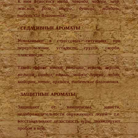
К ним относятся
мята, лаванда, чабрец, лавр,
жасмин, роза, мирра, душица, миндаль,
тибетские благовония.
- СЕДАТИВНЫЕ АРОМАТЫ
Успокаивают в стрессовых ситуациях, при
переутомлении, усталости, грусти, скорби,
плаксивости.
Такой эффект имеют
ромашка, герань, нероли,
мелисса, сандал, ваниль, чайное дерево, ладан,
майоран, лотос, орхидея, тибетские благовония.
- ЗАЩИТНЫЕ АРОМАТЫ
Защищают от вампиризма, зависти,
недоброжелательности окружающих людей – т.е.
восстанавливают целостность ауры, ликвидируют
пробои в ней.