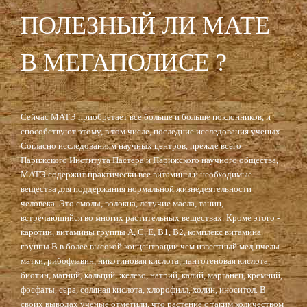
ПОЛЕЗНЫЙ ЛИ МАТЕ
В МЕГАПОЛИСЕ ?
Сейчас МАТЭ приобретает все больше и больше поклонников, и
способствуют этому, в том числе, последние исследования ученых.
Согласно исследованиям научных центров, прежде всего
Парижского Института Пастера и Парижского научного общества,
МАТЭ содержит практически все витамины и необходимые
вещества для поддержания нормальной жизнедеятельности
человека. Это смолы, волокна, летучие масла, танин,
встречающийся во многих растительных веществах. Кроме этого -
каротин, витамины группы А, С, Е, В1, В2, комплекс витамина
группы В в более высокой концентрации чем известный мед пчелы-
матки, рибофлавин, никотиновая кислота, пантотеновая кислота,
биотин, магний, кальций, железо, натрий, калий, марганец, кремний,
фосфаты, сера, соляная кислота, хлорофилл, холин, иноситол. В
своих выводах ученые отметили, что растение с таким количеством