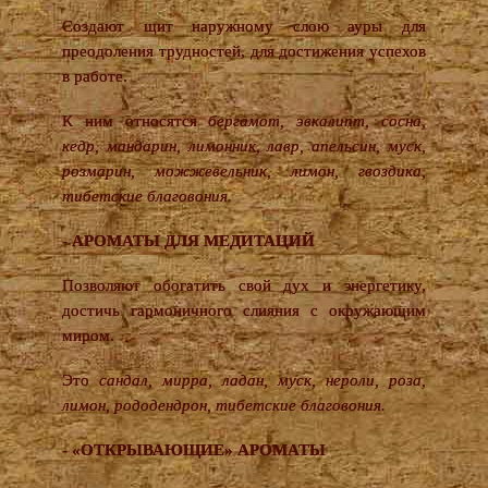
Создают щит наружному слою ауры для
преодоления трудностей, для достижения успехов
в работе.
К ним относятся
бергамот, эвкалипт, сосна,
кедр, мандарин, лимонник, лавр, апельсин, муск,
розмарин, можжевельник, лимон, гвоздика,
тибетские благовония.
- АРОМАТЫ ДЛЯ МЕДИТАЦИЙ
Позволяют обогатить свой дух и энергетику,
достичь гармоничного слияния с окружающим
миром.
Это
сандал, мирра, ладан, муск, нероли, роза,
лимон, рододендрон, тибетские благовония.
- «ОТКРЫВАЮЩИЕ» АРОМАТЫ