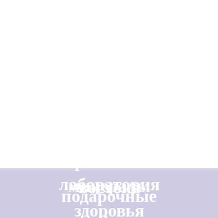
перед сражениями, чтобы получить необходимую силу.
Моряки брали мате в долгие плавания и путешествия и пили его,
чтобы избежать цинги - т.к. напиток не только бодрит, но и снабжает
организм множеством полезных микроэлементов.
Теперь и у нас есть возможность почувствовать то, что чувствовали
люди прошлого, употреблявшие этот напиток. Дойдя до нас через
века и пережив тысячелетнюю историю, мате продолжает
раскрываться для нас с новых сторон и дарить самое ценное -
бодрость духа и силу.
фантазии
лаборатория
минералы
востока
подарочные
здоровья