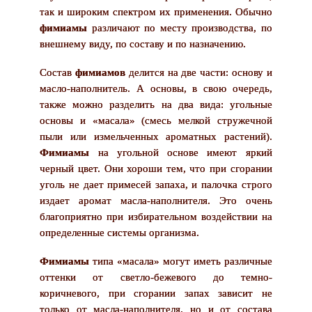
так и широким спектром их применения. Обычно
фимиамы
различают по месту производства, по
внешнему виду, по составу и по назначению.
Состав
фимиамов
делится на две части: основу и
масло-наполнитель. А основы, в свою очередь,
также можно разделить на два вида: угольные
основы и «масала» (смесь мелкой стружечной
пыли или измельченных ароматных растений).
Фимиамы
на угольной основе имеют яркий
черный цвет. Они хороши тем, что при сгорании
уголь не дает примесей запаха, и палочка строго
издает аромат масла-наполнителя. Это очень
благоприятно при избирательном воздействии на
определенные системы организма.
Фимиамы
типа «масала» могут иметь различные
оттенки от светло-бежевого до темно-
коричневого, при сгорании запах зависит не
только от масла-наполнителя, но и от состава