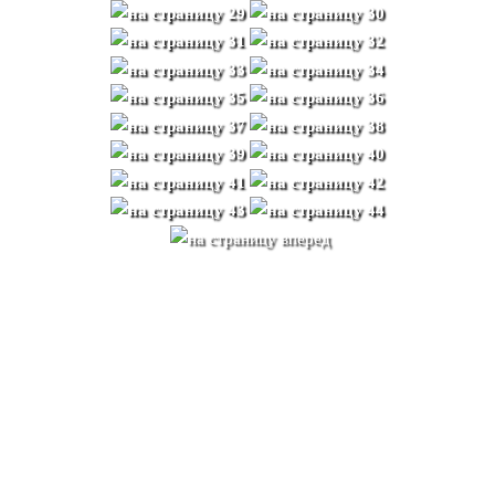
Верно ли, что матэ
имеет мифические