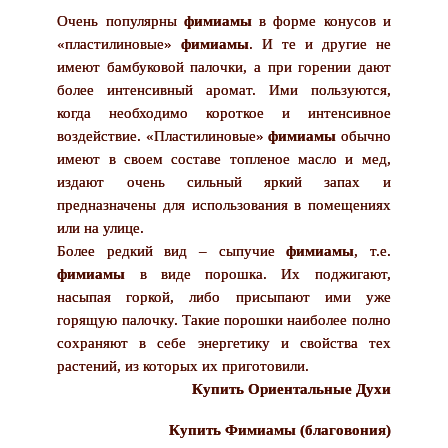
Очень популярны
фимиамы
в форме конусов и
«пластилиновые»
фимиамы
. И те и другие не
имеют бамбуковой палочки, а при горении дают
более интенсивный аромат. Ими пользуются,
когда необходимо короткое и интенсивное
воздействие. «Пластилиновые»
фимиамы
обычно
имеют в своем составе топленое масло и мед,
издают очень сильный яркий запах и
предназначены для использования в помещениях
или на улице.
Более редкий вид – сыпучие
фимиамы
, т.е.
фимиамы
в виде порошка. Их поджигают,
насыпая горкой, либо присыпают ими уже
горящую палочку. Такие порошки наиболее полно
сохраняют в себе энергетику и свойства тех
растений, из которых их приготовили.
Купить Ориентальные Духи
Купить Фимиамы (благовония)