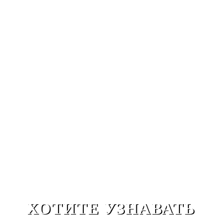
йерба матэ, который давал храбрость и силу духа в дружбе и
одиночестве.
ХОТИТЕ УЗНАВАТЬ