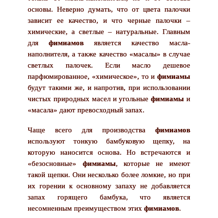
основы. Неверно думать, что от цвета палочки
зависит ее качество, и что черные палочки –
химические, а светлые – натуральные. Главным
для
фимиамов
является качество масла-
наполнителя, а также качество «масалы» в случае
светлых палочек. Если масло дешевое
парфюмированное, «химическое», то и
фимиамы
будут такими же, и напротив, при использовании
чистых природных масел и угольные
фимиамы
и
«масала» дают превосходный запах.
Чаще всего для производства
фимиамов
используют тонкую бамбуковую щепку, на
которую наносится основа. Но встречаются и
«безосновные»
фимиамы
, которые не имеют
такой щепки. Они несколько более ломкие, но при
их горении к основному запаху не добавляется
запах горящего бамбука, что является
несомненным преимуществом этих
фимиамов
.