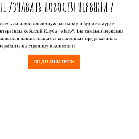
ТЕ УЗНАВАТЬ НОВОСТИ ПЕРВЫМИ ?
тесь на наши новостную рассылку и будьте в курсе
нтересных событий Клуба "Матэ". Вы самыми первыми
узнавать о наших планах и заманчивых предложениях.
перейдите на страницу подписки и
ПОДПИШИТЕСЬ
о Ритуал
.
О МАТЕ
.
Интерьер
.
НОВОЕ МЕНЮ
.
Меню
.
Прав
Фотогалерея
.
Медиа
.
А почитать?
.
Благотворительность
.
Ус
енинги
.
Школа мастерства матейро
.
Аренда реквизита
.
Органи
 косметика
.
Кристаллы и минералы
.
.
Ближайшее
.
В этом ме
тивный подарок
.
Деловой подарок
.
Экзотический подарок
.
Кос