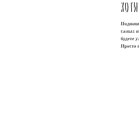
ХОТИ
Подпиши
самых и
будете 
Просто 
.
.
eng
.
esp
.
.
Нижний Новгород
.
.
Жизнь - эт
Дипломы и Награды
.
Вакансии
.
Библиотека
.
церемонии
.
Лаборатория здоровья
.
Лекции и тр
Мате и калабасы
.
Травяные чаи
.
Арабские духи и
Подарки
.
Антистрессовый подарок
.
Корпора