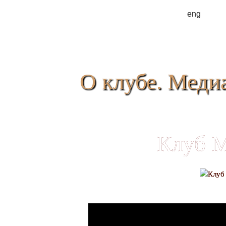
eng
О клубе. Медиа
Клуб 