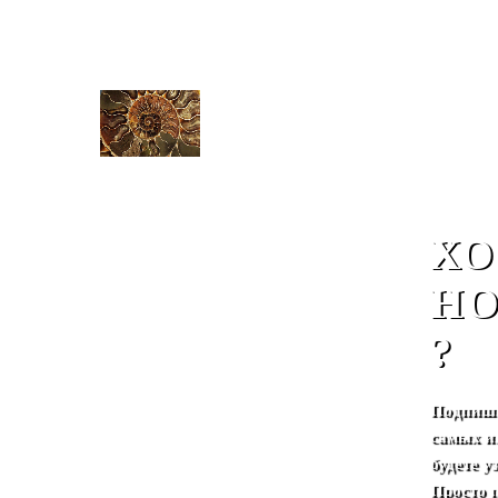
ХО
НО
?
Подпиши
самых и
будете 
Просто 