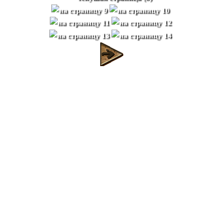
Влияет ли Луна на
проведение ритуалов
матэ и на организм
человека?