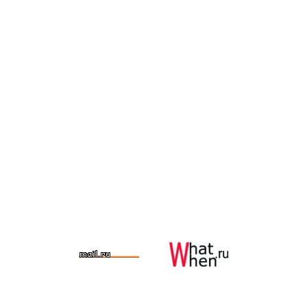
и ритуалы
.
Предсказательные церемонии
.
Лаборатория
здоровья
.
Лекции и тренинги
.
Школа мастерства матейро
.
Аренда реквизита
.
Организация Мероприятий
.
Новогодние предложения
.
.
Мате и калабасы
.
Травяные
чаи
.
Арабские духи и косметика
.
Кристаллы и минералы
.
.
Ближайшее
.
В этом месяце
.
Будущие
.
Архив событий
.
Селигер 2009
.
Подарки
.
Антистрессовый подарок
.
Корпоративный подарок
.
Деловой подарок
.
Экзотический
подарок
.
Космический подарок
.
Психологический подарок
.
Романтический подарок
.
.
Майянский календарь
.
Руны
.
Рэйки
.
Астрология
.
Нумерология
.
Таро
.
Техника
вхождения в Альфа- состояние
.
Работа с родом
.
Коррекция жизненных дорог
. .
МАГАЗИН
.
ПРАВИЛА клуба
.
ФАНТАЗИИ ВОСТОКА
.
АРОМАТЫ
.
ПОДПИСКА
.
КОНТАКТЫ
.
МИНЕРАЛЫ
.
ДРУЗЬЯ КЛУБА
.
Клуб "Матэ". Клуб для просвещенных. ©
2026
.