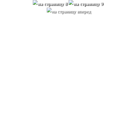
ЧТО ТАКОЕ МАТЕ С ТОЧКИ ЗРЕНИЯ
БИОХИМИИ?
Падуб Парагвайксий (дерево Матэ) является низкокалорийным
напитком, ускоряет процессы метаболизма и одновременно с этим
насыщает организм всеми необходимыми микроэлементами. Мате
оказывает термогенный эффект, что активно влияет на процесс
сжигания жиров, а также выводит избыток жидкости из организма,
обладает сильными общеукрепляющими и тонизирующими
свойствами. Также является природным болеутоляющим и