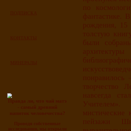
по космологи
ПОДПИСКА
фантастике. В
рождения, 15 
толстую книг
КОНТАКТЫ
были собран
архитектур
библиогр
МИНЕРАЛЫ
искусствове
понравилось 
творчество 
навсегда ст
Правда ли, что чай матэ
Учителем».
- самый древний
мистические 
напиток человечества?
пейзажи Ши
Проводя собственные
выразительно
исследования, мы открыли