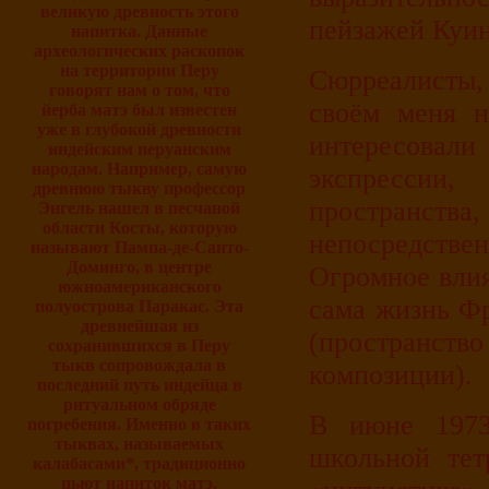
великую древность этого
пейзажей Куин
напитка. Данные
археологических раскопок
на территории Перу
Сюрреалисты,
говорят нам о том, что
своём меня н
йерба матэ был известен
уже в глубокой древности
интересовали
индейским перуанским
народам. Например, самую
экспресси
древнюю тыкву профессор
пространс
Энгель нашел в песчаной
области Косты, которую
непосредстве
называют Пампа-де-Санто-
Доминго, в центре
Огромное влия
южноамериканского
сама жизнь Фр
полуострова Паракас. Эта
древнейшая из
(пространство
сохранившихся в Перу
тыкв сопровождала в
композиции).
последний путь индейца в
ритуальном обряде
В июне 1973
погребения. Именно в таких
тыквах, называемых
школьной тет
калабасами*, традиционно
пьют напиток матэ.