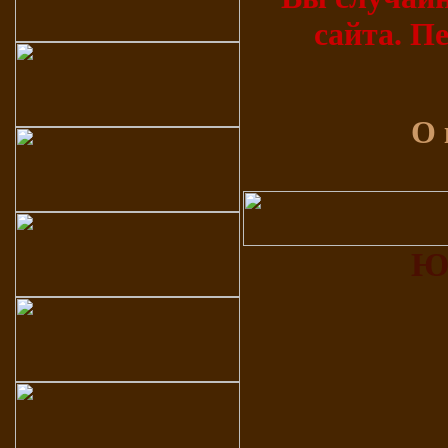
сайта. П
О 
Ю