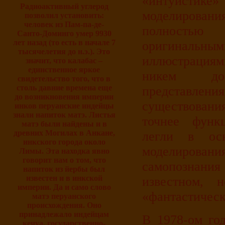
«интуисти
Радиоактивный углерод
моделирован
позволил установить:
человек из Пам-па-де-
полностью
Санто-Доминго умер 9930
лет назад (то есть в начале 7
оригинальны
тысячелетия до н.э.). Это
иллюстрация
значит, что калабас –
единственное яркое
никем до
свидетельство того, что в
столь давние времена еще
представле
до возникновения империи
существовани
инков перуанские индейцы
знали напиток матэ. Листья
точнее функц
матэ были найдены и в
древних Могилах в Анкане,
легли в осн
инкского города около
моделировани
Лимы. Эта находка явно
говорит нам о том, что
самопознания
напиток из йербы был
известен и в инкской
известном, 
империи. Да и само слово
«фантастическ
матэ перуанского
происхождения. Оно
принадлежало индейцам
В 1978-ом го
кечуа, государственно-