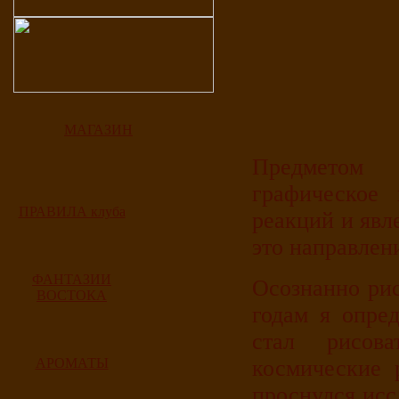
МАГАЗИН
Предметом 
графическое 
ПРАВИЛА клуба
реакций и явл
это направлен
ФАНТАЗИИ
Осознанно рис
ВОСТОКА
годам я опре
стал рисов
АРОМАТЫ
космические 
проснулся исс