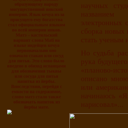
научных студ
образующему народу
могущественной инкской
названием 
империи. Язык кечуа из-за
присущего ему богатства
электронных 
стал официальным языком
сборка новых 
во всей империи инков.
Матэ – кастильский
стать ученым 
вариант слова Mati на
языке индейцев кечуа
первоначально оно
Но судьба рас
означало стакан или сосуд
рука будущего
для питья. Это слово было
введено в обиход испанцами
«планово-ист
для обозначения тыквы
или сосуда для питья
описано мною
напитка из йербы.
или американ
Впоследствии, перейдя с
емкости на содержимое,
начинаюсь «Я
слово матэ стало также
обозначать напиток из
нарисовал»...
йербы мате.